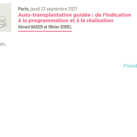
és.
Présid